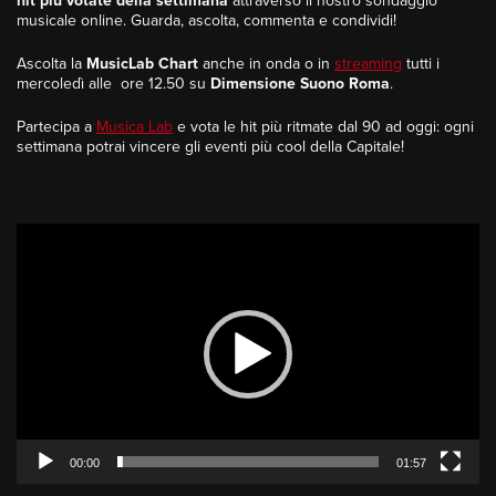
hit più votate della settimana
attraverso il nostro sondaggio
musicale online. Guarda, ascolta, commenta e condividi!
Ascolta la
MusicLab Chart
anche in onda o in
streaming
tutti i
mercoledì alle ore 12.50 su
Dimensione Suono Roma
.
Partecipa a
Musica Lab
e vota le hit più ritmate dal 90 ad oggi: ogni
settimana potrai vincere gli eventi più cool della Capitale!
Video
Player
00:00
01:57