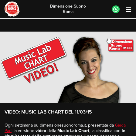
Dimensione Suono
Roma
Skip
to
content
VIDEO: MUSIC LAB CHART DEL 11/03/15
Ogni settimana su dimensionesuonoroma.it, presentata da
Giada
Pari
, la versione
video
della
Music Lab Chart
, la classifica con
le