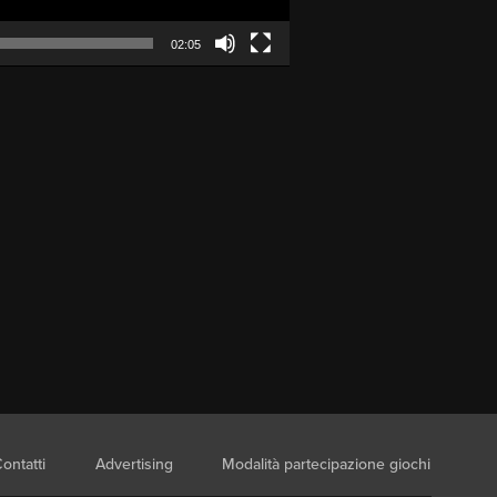
02:05
ontatti
Advertising
Modalità partecipazione giochi