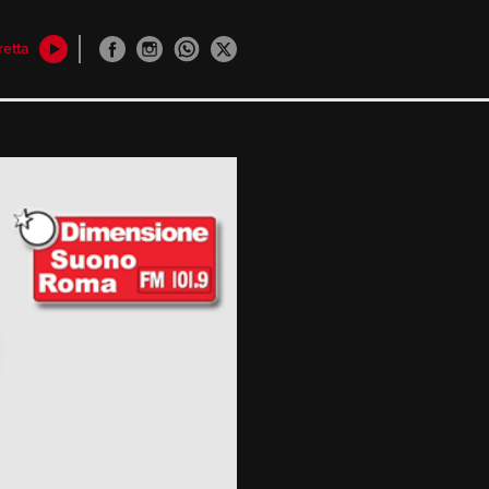
retta