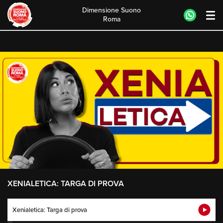
Dimensione Suono
Roma
Skip
to
content
XENIALETICA: TARGA DI PROVA
Xenialetica: Targa di prova