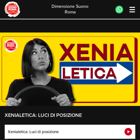
Dimensione Suono
Roma
Skip
to
content
XENIALETICA: LUCI DI POSIZIONE
Xenialetica: Luci di posizione