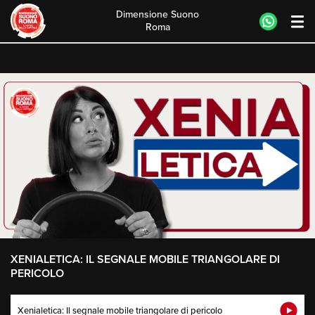
Dimensione Suono
Roma
Skip
to
content
XENIALETICA: IL SEGNALE MOBILE TRIANGOLARE DI
PERICOLO
Xenialetica: Il segnale mobile triangolare di pericolo