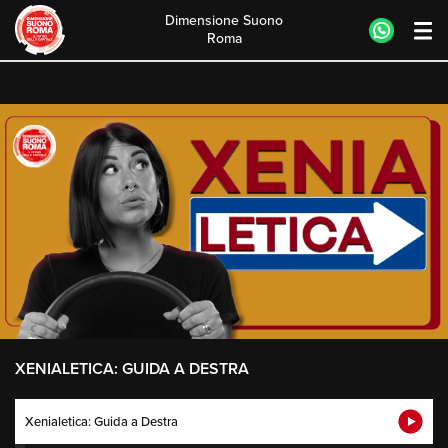
Dimensione Suono
Roma
Skip
to
content
XENIALETICA: GUIDA A DESTRA
Xenialetica: Guida a Destra