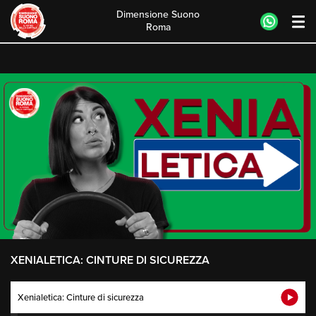
Dimensione Suono
Roma
Skip
to
content
XENIALETICA: CINTURE DI SICUREZZA
Xenialetica: Cinture di sicurezza