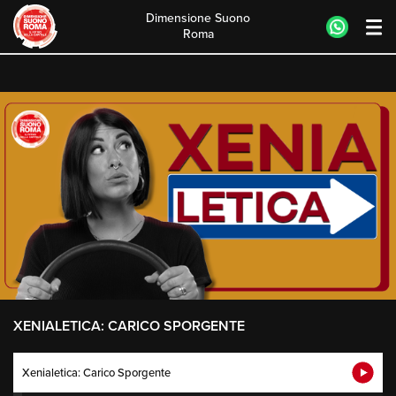
Dimensione Suono
Roma
Skip
to
content
XENIALETICA: CARICO SPORGENTE
Xenialetica: Carico Sporgente