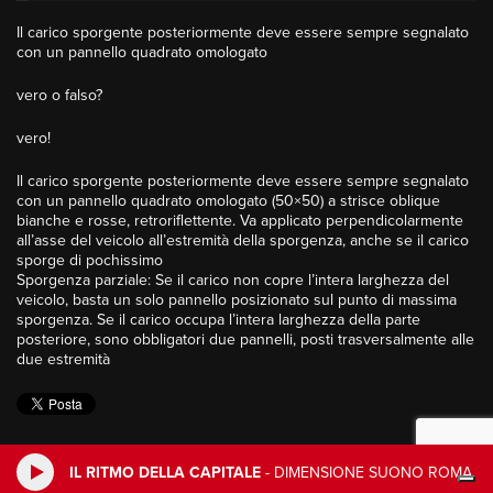
Il carico sporgente posteriormente deve essere sempre segnalato
con un pannello quadrato omologato
vero o falso?
vero!
Il carico sporgente posteriormente deve essere sempre segnalato
con un pannello quadrato omologato (50×50) a strisce oblique
bianche e rosse, retroriflettente. Va applicato perpendicolarmente
all’asse del veicolo all’estremità della sporgenza, anche se il carico
sporge di pochissimo
Sporgenza parziale: Se il carico non copre l’intera larghezza del
veicolo, basta un solo pannello posizionato sul punto di massima
sporgenza. Se il carico occupa l’intera larghezza della parte
posteriore, sono obbligatori due pannelli, posti trasversalmente alle
due estremità
IL RITMO DELLA CAPITALE
-
DIMENSIONE SUONO ROMA