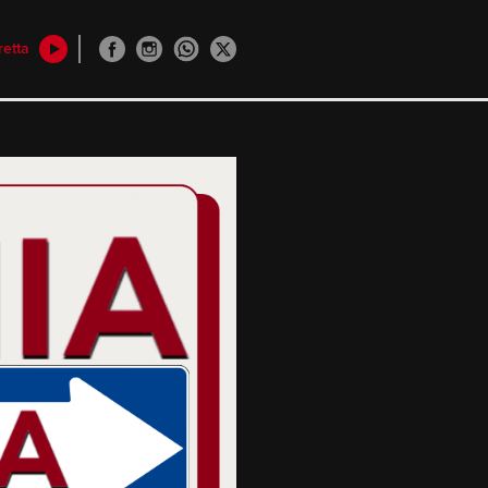
retta