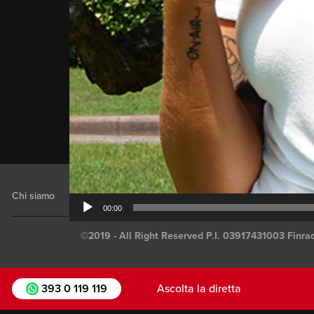
Chi siamo
Staff
Job Opportunities
Note legali
00:00
LAZIO AI GIOVANI: TEVERE PO
©2019 - All Right Reserved P.I. 03917431003 Finrad
393 0 119 119
Ascolta la diretta