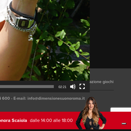
ontatti
Advertising
Modalità partecipazione giochi
02:21
4 600 - E-mail:
info@dimensionesuonoroma.it
onora Scaiola
dalle 14:00 alle 18:00