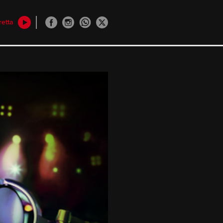
retta