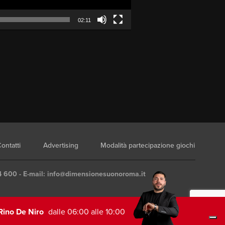
02:11
ontatti
Advertising
Modalità partecipazione giochi
4 600 - E-mail:
info@dimensionesuonoroma.it
Rino De Niro
dalle 06:00 alle 10:00