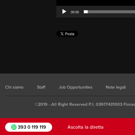
00:00
Chi siamo
Staff
Job Opportunities
Note legali
©2019 - All Right Reserved P.I. 03917431003 Finrad
393 0 119 119
Ascolta la diretta