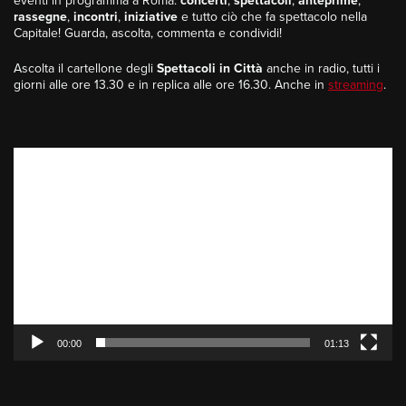
eventi in programma a Roma:
concerti
,
spettacoli
,
anteprime
,
rassegne
,
incontri
,
iniziative
e tutto ciò che fa spettacolo nella
Capitale! Guarda, ascolta, commenta e condividi!
Ascolta il cartellone degli
Spettacoli in Città
anche in radio, tutti i
giorni alle ore 13.30 e in replica alle ore 16.30. Anche in
streaming
.
Video
Player
00:00
01:13