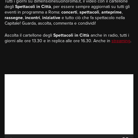
Tutti i giorni su dimensionesuonoroma.it, il video con il cartellone
degli
Spettacoli in Città
, per essere sempre aggiornati su tutti gli
eventi in programma a Roma:
concerti
,
spettacoli
,
anteprime
,
rassegne
,
incontri
,
iniziative
e tutto ciò che fa spettacolo nella
Capitale! Guarda, ascolta, commenta e condividi!
Ascolta il cartellone degli
Spettacoli in Città
anche in radio, tutti i
giorni alle ore 13.30 e in replica alle ore 16.30. Anche in
streaming
.
Video
Player