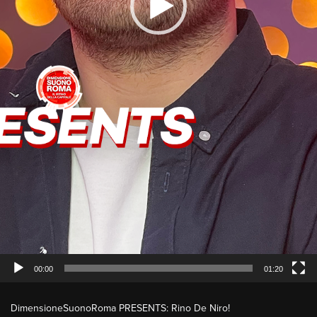
Video
Player
00:00
01:20
RINO DE NIRO
DimensioneSuonoRoma PRESENTS: Rino De Niro!