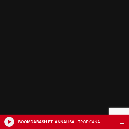
BOOMDABASH FT. ANNALISA
-
TROPICANA