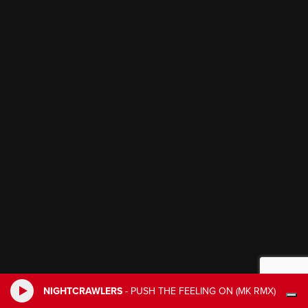
NIGHTCRAWLERS
-
PUSH THE FEELING ON (MK RMX)