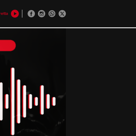
retta