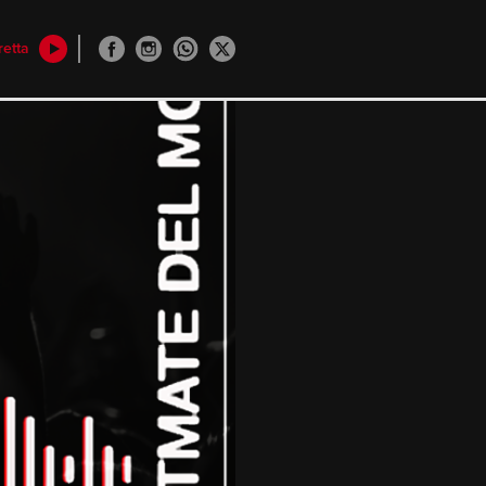
retta