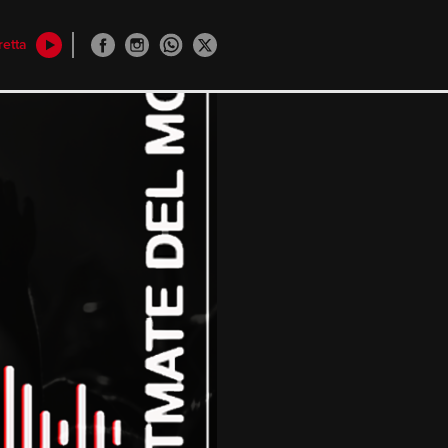
retta