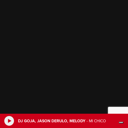
DJ GOJA, JASON DERULO, MELODY
-
MI CHICO