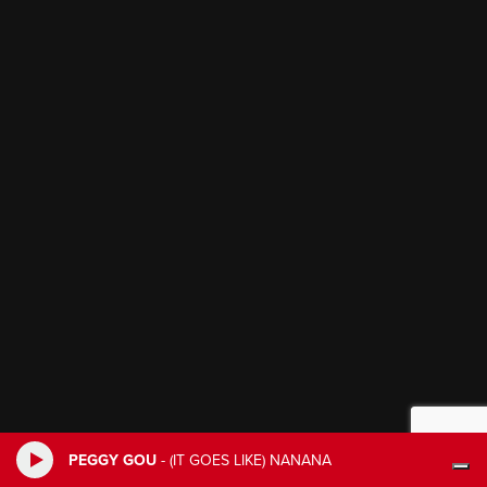
PEGGY GOU
-
(IT GOES LIKE) NANANA