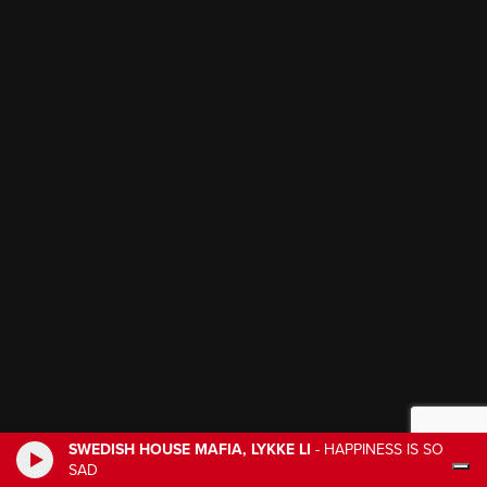
SWEDISH HOUSE MAFIA, LYKKE LI
-
HAPPINESS IS SO
SAD