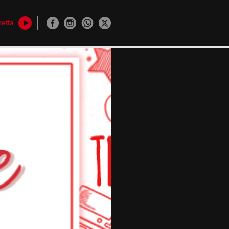
retta