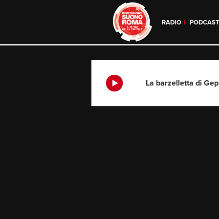
RADIO
PODCAS
Skip
to
content
La barzelletta di Ge