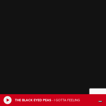
THE BLACK EYED PEAS
-
I GOTTA FEELING