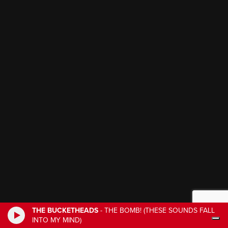
THE BUCKETHEADS
-
THE BOMB! (THESE SOUNDS FALL
INTO MY MIND)