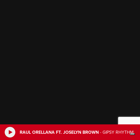
RAUL ORELLANA FT. JOSELYN BROWN
-
GIPSY RHYTHM