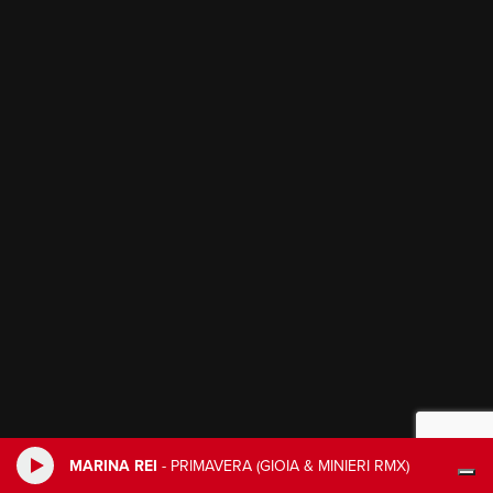
MARINA REI
-
PRIMAVERA (GIOIA & MINIERI RMX)