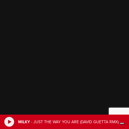
MILKY
-
JUST THE WAY YOU ARE (DAVID GUETTA RMX)