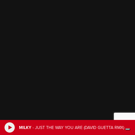
MILKY
-
JUST THE WAY YOU ARE (DAVID GUETTA RMX)