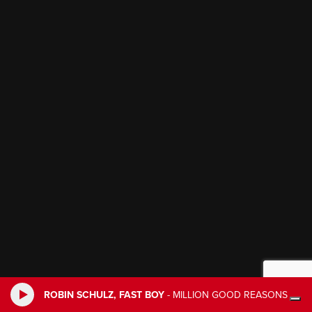
ROBIN SCHULZ, FAST BOY
-
MILLION GOOD REASONS