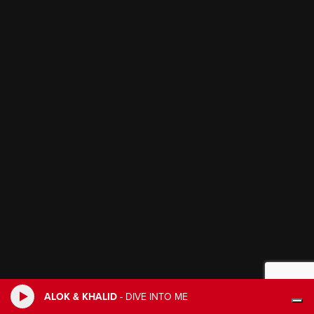
ALOK & KHALID
-
DIVE INTO ME