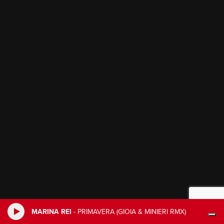
MARINA REI
-
PRIMAVERA (GIOIA & MINIERI RMX)