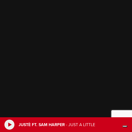
JUSTÈ FT. SAM HARPER
-
JUST A LITTLE