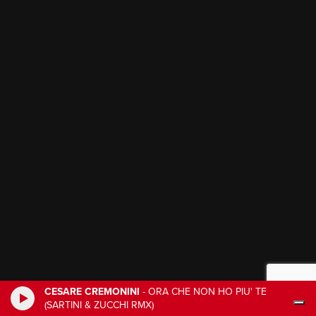
CESARE CREMONINI
-
ORA CHE NON HO PIU' TE
(SARTINI & ZUCCHI RMX)