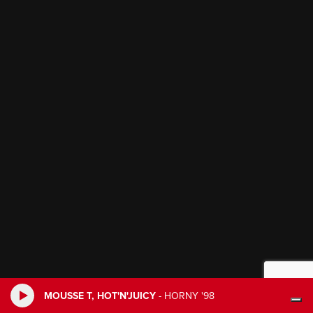
MOUSSE T, HOT'N'JUICY
-
HORNY '98