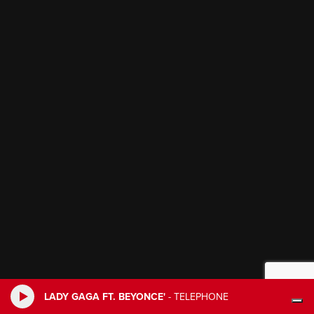
LADY GAGA FT. BEYONCE'
-
TELEPHONE