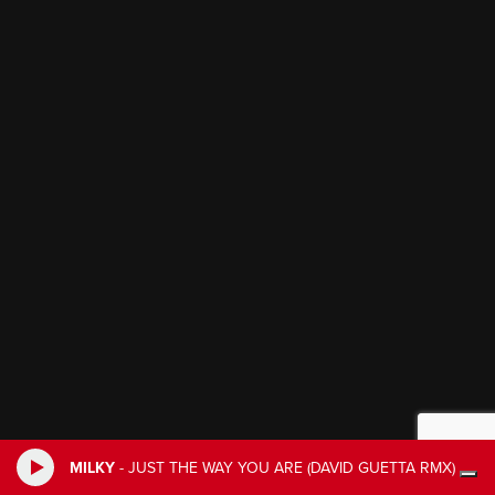
MILKY
-
JUST THE WAY YOU ARE (DAVID GUETTA RMX)