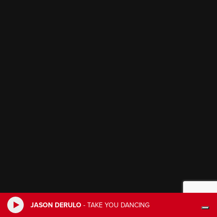
JASON DERULO
-
TAKE YOU DANCING