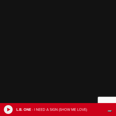
L.B. ONE
-
I NEED A SIGN (SHOW ME LOVE)