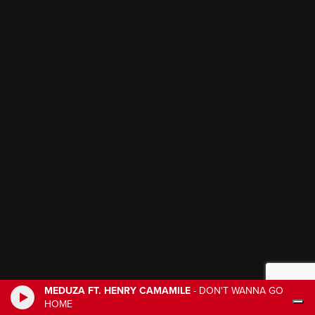
MEDUZA FT. HENRY CAMAMILE
-
DON'T WANNA GO
HOME