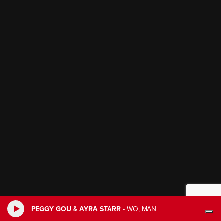
PEGGY GOU & AYRA STARR
-
WO, MAN