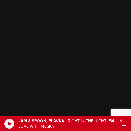
JAM & SPOON, PLAVKA
-
RIGHT IN THE NIGHT (FALL IN
LOVE WITH MUSIC)