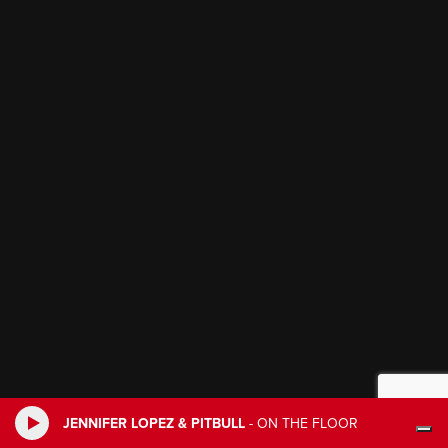
JENNIFER LOPEZ & PITBULL
-
ON THE FLOOR