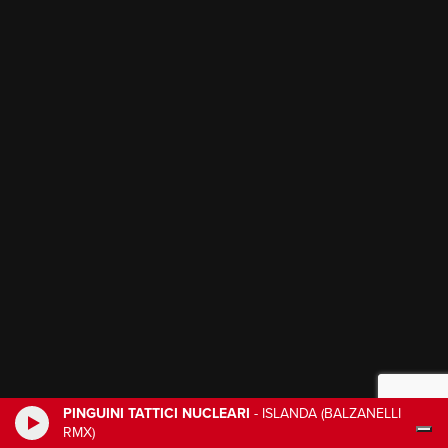
PINGUINI TATTICI NUCLEARI
-
ISLANDA (BALZANELLI
RMX)