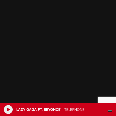
LADY GAGA FT. BEYONCE'
-
TELEPHONE