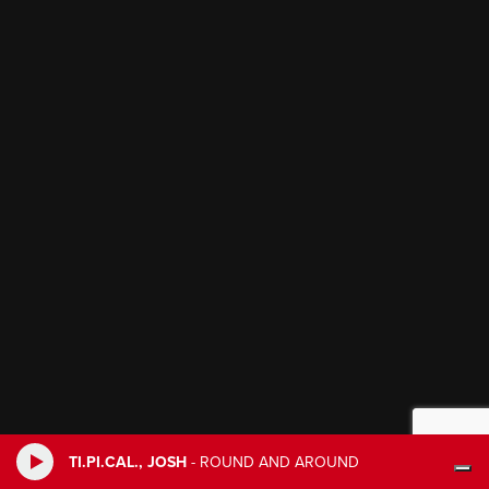
TI.PI.CAL., JOSH
-
ROUND AND AROUND