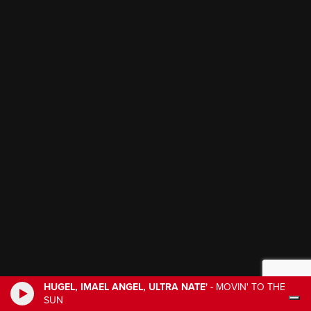
HUGEL, IMAEL ANGEL, ULTRA NATE'
-
MOVIN' TO THE
SUN