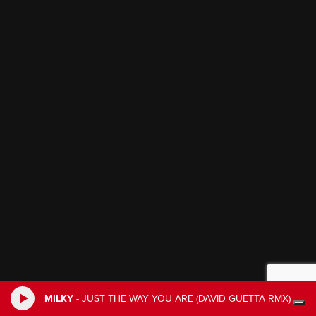
MILKY
-
JUST THE WAY YOU ARE (DAVID GUETTA RMX)