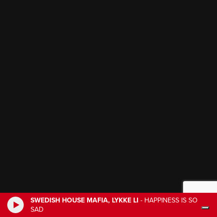
SWEDISH HOUSE MAFIA, LYKKE LI
-
HAPPINESS IS SO
SAD